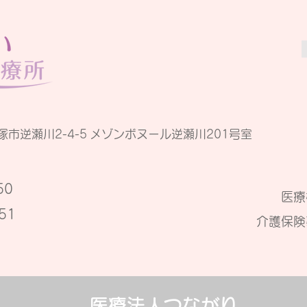
塚市逆瀬川2-4-5
メゾンボヌール逆瀬川201号室
0​
​医
51
介護保険
​医療法人つながり