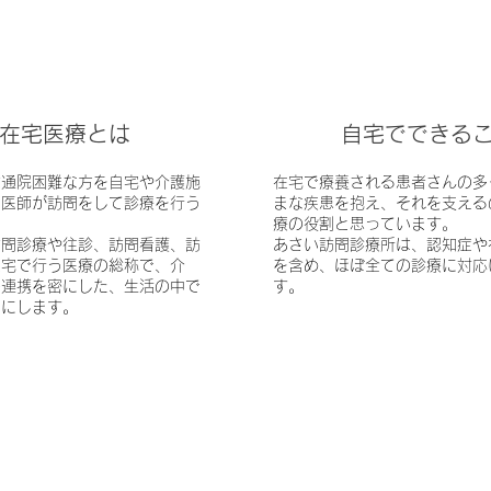
​在宅医療とは
​自宅でできる
は通院困難な方を自宅や介護施
​在宅で療養される患者さんの
に医師が訪問をして診療を行う
まな疾患を抱え、それを支える
療の役割と思っています。
訪問診療や往診、訪問看護、訪
あさい訪問診療所は、認知症や
在宅で行う医療の総称で、介
を含め、ほぼ全ての診療に対応
の連携を密にした、生活の中で
す。
切にします。