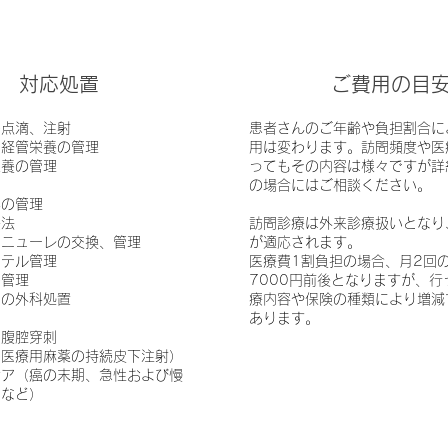
​対応処置
​ご費用の目
の点滴、注射
​患者さんのご年齢や負担割合
鼻経管栄養の管理
用は変わります。訪問頻度や医
栄養の管理
ってもその内容は様々ですが詳
の場合にはご相談ください。
器の管理
療法
​訪問診療は外来診療扱いとな
カニューレの交換、管理
が適応されます。
ーテル管理
医療費1割負担の場合、月2回
の管理
7000円前後となりますが、行
での外科処置
療内容や保険の種類により増減
あります。
、腹腔穿刺
（医療用麻薬の持続皮下注射）
ケア（癌の末期、急性および慢
期など）