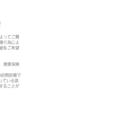
安
によってご費
療行為によ
細をご希望
り、健康保険
の訪問診療で
っている医
することが