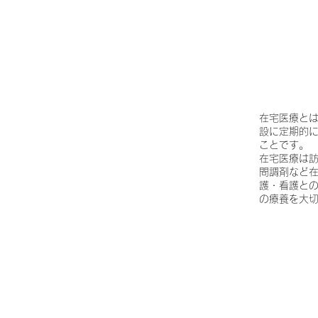
​在宅医療と
設に定期的
ことです。
在宅医療は
問調剤など
護・看護と
の療養を大