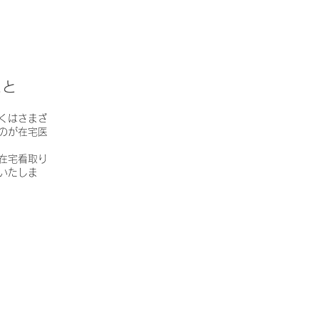
こと
多くはさまざ
のが在宅医
在宅看取り
いたしま