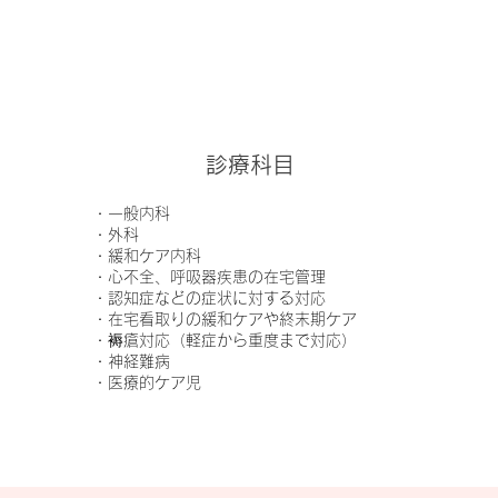
​診療科目
・一般内科
・外科
・緩和ケア内科
・心不全、呼吸器疾患の在宅管理
・認知症などの症状に対する対応
​・在宅看取りの緩和ケアや終末期ケア
・褥瘡対応（軽症から重度まで対応）
・神経難病
​・医療的ケア児