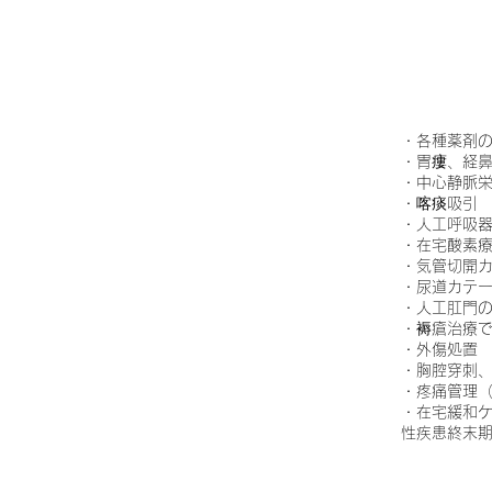
・各種薬剤
・胃瘻、経
​・中心静脈
・喀痰吸引
・人工呼吸
・在宅酸素
・気管切開
・尿道カテ
・人工肛門
・褥瘡治療
・外傷処置
・胸腔穿刺
・疼痛管理
・在宅緩和
性疾患終末