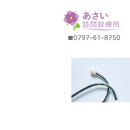
☎0797ｰ61ｰ8750